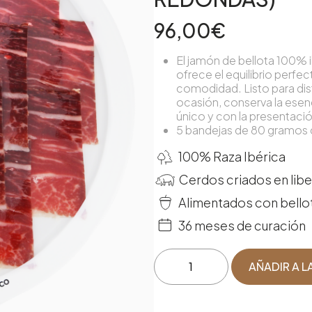
96,00
€
El jamón de bellota 100%
ofrece el equilibrio perfe
comodidad. Listo para disf
ocasión, conserva la esen
único y con la presentaci
5 bandejas de 80 gramos 
100% Raza Ibérica
Cerdos criados en libe
Alimentados con bello
36 meses de curación
Jamón
AÑADIR A L
de
Bellota
100%