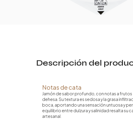
Descripción del produ
Notas de cata
Jamón de sabor profundo, con notas a frutos 
dehesa. Su textura es sedosa y la grasa infiltr
boca, aportando una sensación untuosa y pers
equilibrio entre dulzura y salinidad resalta su 
artesanal.