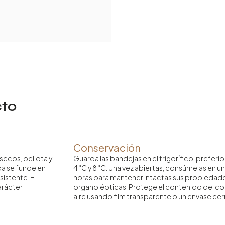
Ibérico
(5
bandejas
redondas)
cantidad
cto
Conservación
secos, bellota y
Guarda las bandejas en el frigorífico, prefer
ada se funde en
4 °C y 8 °C. Una vez abiertas, consúmelas en u
istente. El
horas para mantener intactas sus propiedad
carácter
organolépticas. Protege el contenido del co
aire usando film transparente o un envase ce