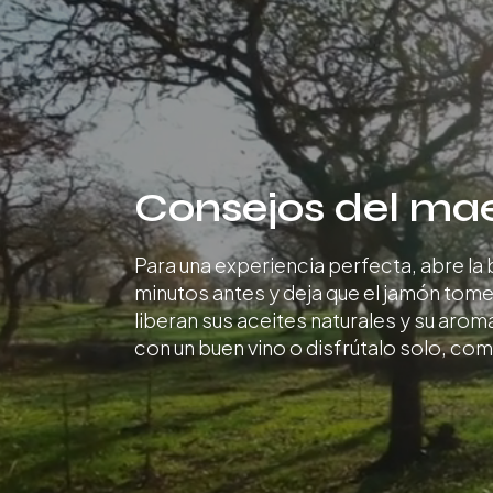
Consejos del ma
Para una experiencia perfecta, abre la
minutos antes y deja que el jamón tom
liberan sus aceites naturales y su aro
con un buen vino o disfrútalo solo, com