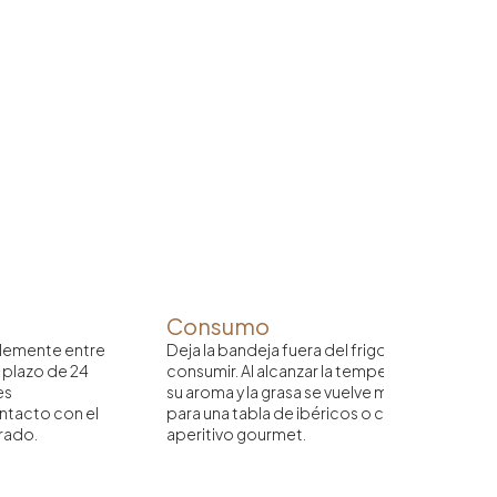
Consumo
iblemente entre
Deja la bandeja fuera del frigorífico unos mi
n plazo de 24
consumir. Al alcanzar la temperatura ambiente
es
su aroma y la grasa se vuelve más suave al pa
ntacto con el
para una tabla de ibéricos o como protagoni
rrado.
aperitivo gourmet.