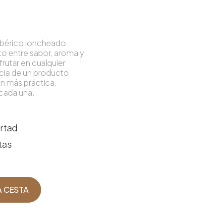
 ibérico loncheado
cto entre sabor, aroma y
rutar en cualquier
cia de un producto
ón más práctica.
cada una.
rtad
tas
A CESTA