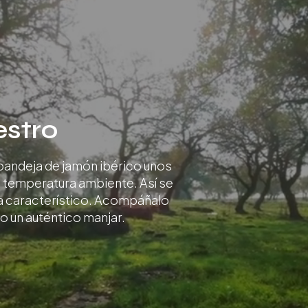
estro
 bandeja de jamón ibérico unos
e temperatura ambiente. Así se
ma característico. Acompáñalo
o un auténtico manjar.