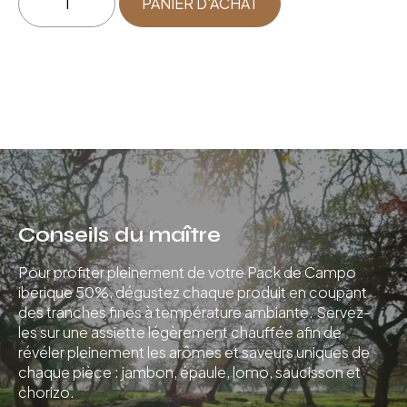
PANIER D'ACHAT
de
Campagne
Conseils du maître
Pour profiter pleinement de votre Pack de Campo
ibérique 50%, dégustez chaque produit en coupant
des tranches fines à température ambiante. Servez-
les sur une assiette légèrement chauffée afin de
révéler pleinement les arômes et saveurs uniques de
chaque pièce : jambon, épaule, lomo, saucisson et
chorizo.