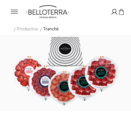
/
/
Productos
Tranché
Inicio