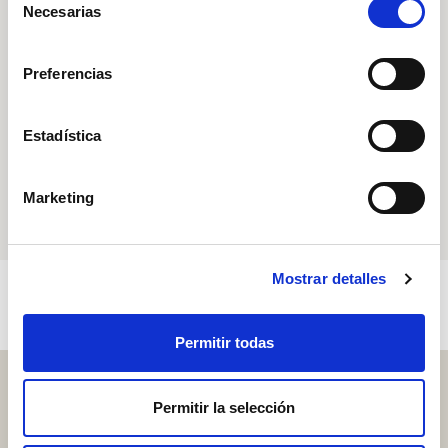
Necesarias
de
consentimiento
Livraison gratuite
à partir de 199 € d'achat
Preferencias
Livraison dans une semaine
Estadística
Paiement échelonné
jusqu'à 3 fois
Marketing
Mostrar detalles
Permitir todas
Permitir la selección
Nous pensons à