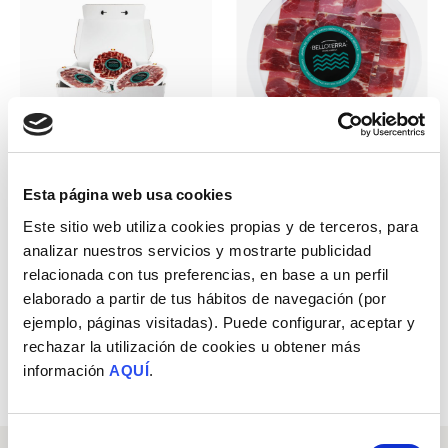
Esta página web usa cookies
PACK DE JAMBON
JAMBON IBÉRIQUE 50%
TRANCHÉ
DE FINITION EN PLEIN AIR
Este sitio web utiliza cookies propias y de terceros, para
– TRANCHÉ
analizar nuestros servicios y mostrarte publicidad
100% Race Ibérique
relacionada con tus preferencias, en base a un perfil
Cochons élevés en liberté
elaborado a partir de tus hábitos de navegación (por
Ver todos los productos
ejemplo, páginas visitadas). Puede configurar, aceptar y
rechazar la utilización de cookies u obtener más
información
AQUÍ
.
Selección