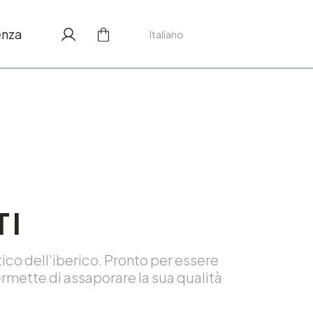
enza
Italiano
TI
tico dell’iberico. Pronto per essere
ermette di assaporare la sua qualità