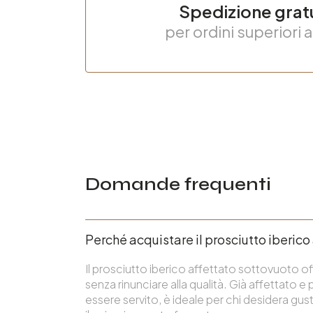
Spedizione grat
per ordini superiori 
Domande frequenti
Perché acquistare il prosciutto iberico
Il prosciutto iberico affettato sottovuoto 
senza rinunciare alla qualità. Già affettato e
essere servito, è ideale per chi desidera gusta