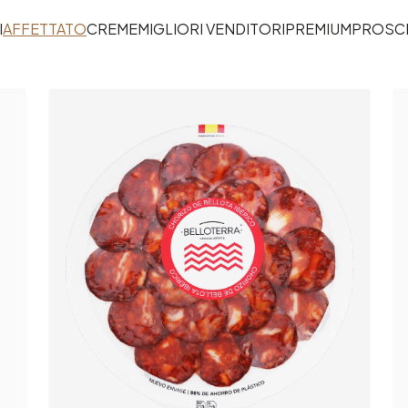
I
AFFETTATO
CREME
MIGLIORI VENDITORI
PREMIUM
PROSCI