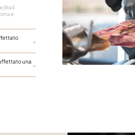
lita il
roma e
ffettato
affettato una