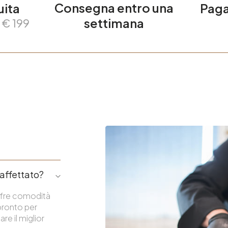
Consegna entro una
uita
Paga
settimana
a € 199
 affettato?
offre comodità
 pronto per
re il miglior