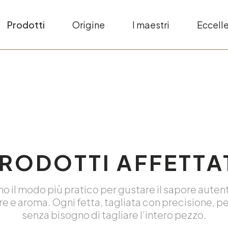
Prodotti
Origine
I maestri
Eccell
RODOTTI AFFETTA
sono il modo più pratico per gustare il sapore auten
ure e aroma. Ogni fetta, tagliata con precisione, p
senza bisogno di tagliare l’intero pezzo.